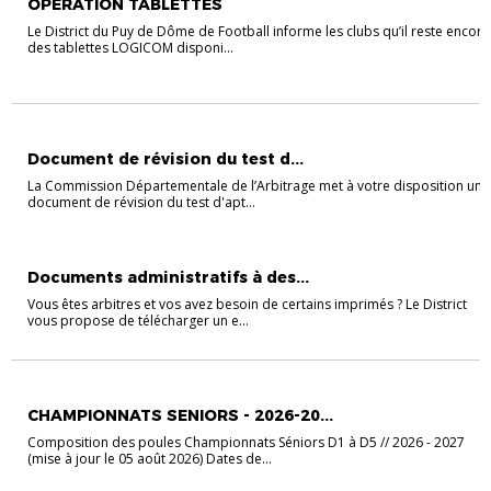
OPERATION TABLETTES
Le District du Puy de Dôme de Football informe les clubs qu’il reste encore
des tablettes LOGICOM disponi...
ACTUALITÉS
ARBITRAGE
Document de révision du test d...
La Commission Départementale de l’Arbitrage met à votre disposition un
document de révision du test d'apt...
DOCUMENTS ADMINISTRATIFS
Documents administratifs à des...
Vous êtes arbitres et vos avez besoin de certains imprimés ? Le District
vous propose de télécharger un e...
SENIORS COMPÉTITION
CHAMPIONNATS SENIORS - 2026-20...
Composition des poules Championnats Séniors D1 à D5 // 2026 - 2027
(mise à jour le 05 août 2026) Dates de...