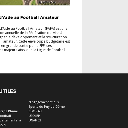
TIONS
INFORMATIONS CLUBS
d’Aide au Football Amateur
d’Aide au Football Amateur (FAFA) est une
ion annuelle de la Fédération qui vise à
er le développement et la structuration
ll amateur. Cette enveloppe budgétaire est
 en grande partie par la FFF, ses
es majeurs ainsi que la Ligue de Football
 UTILES
l’Engagement et aux
Sports du Puy-de-Dôme
ergne Rhône
CDOS 63
Football
UFOLEP
épartemental à
UNAF 63
e, à