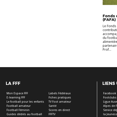
INFORMA
Fonds 
(FAFA)
Le Fonds 
contribut
accompagn
du footba
alimentée
partenair
Prof...
LA FFF
LIENS
Mon Espace FFF
Labels Fédéraux
Facebook
E-learning FFF
Fiches pratiques
Footclubs
Le football pour les enfants
TV Foot amateur
Ligue Auv
Football amateur
Santé
Alpes de 
Football Féminin
Scores en direct
Service d
Guides dédiés au football
FFFTV
la Jeuness