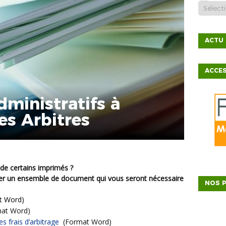
ACTU
ACCE
ministratifs à
es Arbitres
 de certains imprimés ?
ger un ensemble de document qui vous seront nécessaire
NOS P
t Word)
at Word)
s frais d’arbitrage
(Format Word)